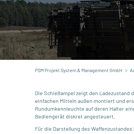
PSM Projekt System & Management GmbH
A
Die Schießampel zeigt den Ladezustand de
einfachen Mitteln außen montiert und erse
Rundumkennleuchte auf deren Halter eing
Bediengerät diskret angesteuert.
Für die Darstellung des Waffenzustandes 