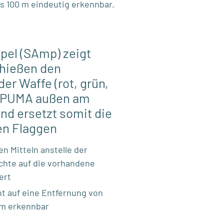
ns 100 m eindeutig erkennbar.
pel (SAmp) zeigt
hießen den
er Waffe (rot, grün,
z PUMA außen am
nd ersetzt somit die
en Flaggen
en Mitteln anstelle der
hte auf die vorhandene
ert
t auf eine Entfernung von
 m erkennbar